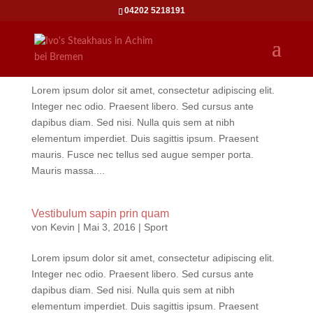
04202 5218191
Sociosqu ad litora torquent
von
Kevin
|
Mai 3, 2016
|
Sport
Lorem ipsum dolor sit amet, consectetur adipiscing elit.
Integer nec odio. Praesent libero. Sed cursus ante
dapibus diam. Sed nisi. Nulla quis sem at nibh
elementum imperdiet. Duis sagittis ipsum. Praesent
mauris. Fusce nec tellus sed augue semper porta.
Mauris massa....
Vestibulum sapin prin quam
von
Kevin
|
Mai 3, 2016
|
Sport
Lorem ipsum dolor sit amet, consectetur adipiscing elit.
Integer nec odio. Praesent libero. Sed cursus ante
dapibus diam. Sed nisi. Nulla quis sem at nibh
elementum imperdiet. Duis sagittis ipsum. Praesent