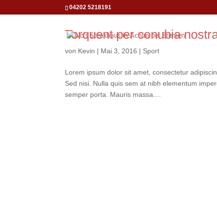
04202 5218191
Torquent per conubia nostr
von
Kevin
|
Mai 3, 2016
|
Sport
Lorem ipsum dolor sit amet, consectetur adipiscin
Sed nisi. Nulla quis sem at nibh elementum imper
semper porta. Mauris massa....