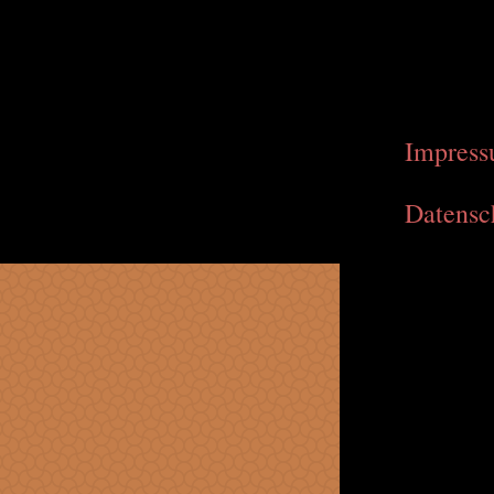
Impres
Datensc