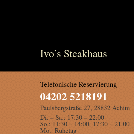
Ivo’s Steakhaus
Telefonische Reservierung
04202 5218191
Paulsbergstraße 27, 28832 Achim
Di. – Sa.: 17:30 – 22:00
So.: 11:30 – 14:00, 17:30 – 21:00
Mo.: Ruhetag